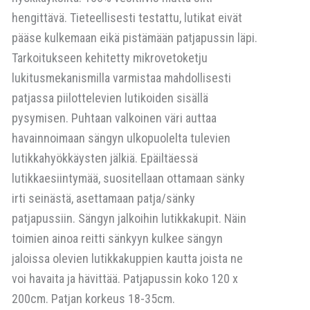
hengittävä. Tieteellisesti testattu, lutikat eivät
pääse kulkemaan eikä pistämään patjapussin läpi.
Tarkoitukseen kehitetty mikrovetoketju
lukitusmekanismilla varmistaa mahdollisesti
patjassa piilottelevien lutikoiden sisällä
pysymisen. Puhtaan valkoinen väri auttaa
havainnoimaan sängyn ulkopuolelta tulevien
lutikkahyökkäysten jälkiä. Epäiltäessä
lutikkaesiintymää, suositellaan ottamaan sänky
irti seinästä, asettamaan patja/sänky
patjapussiin. Sängyn jalkoihin lutikkakupit. Näin
toimien ainoa reitti sänkyyn kulkee sängyn
jaloissa olevien lutikkakuppien kautta joista ne
voi havaita ja hävittää. Patjapussin koko 120 x
200cm. Patjan korkeus 18-35cm.