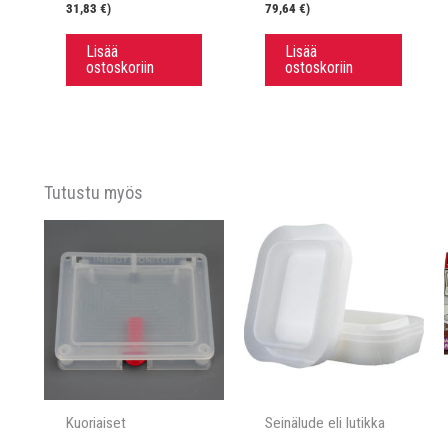
31,83
€
)
79,64
€
)
Lisää
Lisää
ostoskoriin
ostoskoriin
Tutustu myös
Kuoriaiset
Seinälude eli lutikka