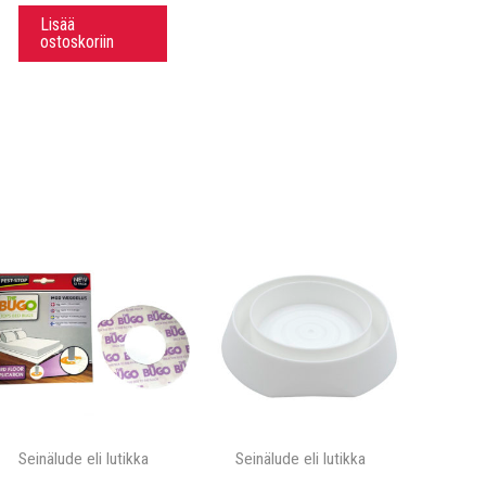
Lisää
ostoskoriin
Seinälude eli lutikka
Seinälude eli lutikka