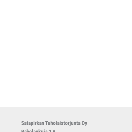
Satapirkan Tuholaistorjunta Oy
Raholankuja 2 A