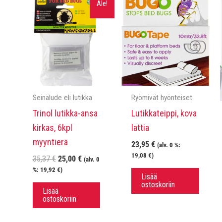
Ale!
Seinälude eli lutikka
Ryömivät hyönteiset
Trinol lutikka-ansa
Lutikkateippi, kova
kirkas, 6kpl
lattia
myyntierä
23,95
€
(alv. 0 %:
19,08
€
)
Alkuperäinen
Nykyinen
35,37
€
25,00
€
(alv. 0
hinta
hinta
%:
19,92
€
)
Lisää
oli:
on:
ostoskoriin
35,37 €.
25,00 €.
Lisää
ostoskoriin