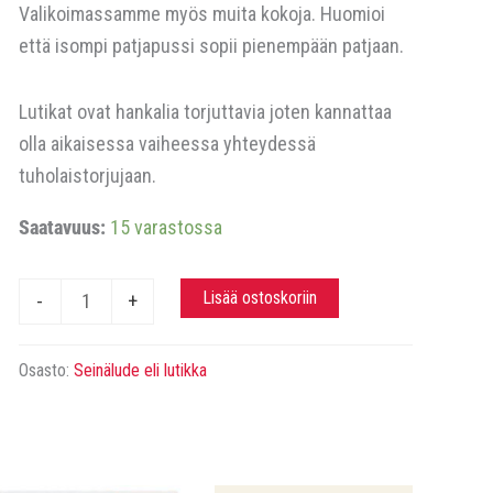
Valikoimassamme myös muita kokoja. Huomioi
että isompi patjapussi sopii pienempään patjaan.
Lutikat ovat hankalia torjuttavia joten kannattaa
olla aikaisessa vaiheessa yhteydessä
tuholaistorjujaan.
Saatavuus:
15 varastossa
Patjapussi,
Lisää ostoskoriin
-
+
lutikka.
Koko
Osasto:
Seinälude eli lutikka
120
x
200cm
määrä