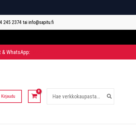
44 245 2374 tai info@sapitu.fi
t & WhatsApp:
0442452374
Hae:
Kirjaudu