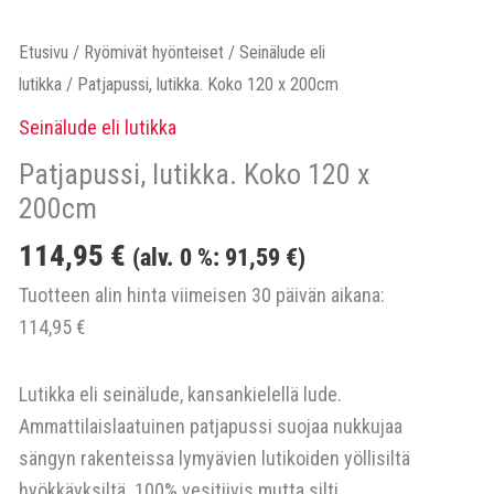
Etusivu
/
Ryömivät hyönteiset
/
Seinälude eli
lutikka
/ Patjapussi, lutikka. Koko 120 x 200cm
Seinälude eli lutikka
Patjapussi, lutikka. Koko 120 x
200cm
114,95
€
(alv. 0 %:
91,59
€
)
Tuotteen alin hinta viimeisen 30 päivän aikana:
114,95
€
Lutikka eli seinälude, kansankielellä lude.
Ammattilaislaatuinen patjapussi suojaa nukkujaa
sängyn rakenteissa lymyävien lutikoiden yöllisiltä
hyökkäyksiltä. 100% vesitiivis mutta silti