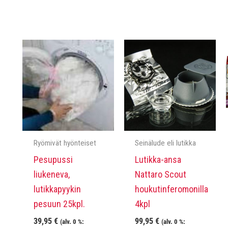
Ryömivät hyönteiset
Seinälude eli lutikka
Pesupussi
Lutikka-ansa
liukeneva,
Nattaro Scout
lutikkapyykin
houkutinferomonilla
pesuun 25kpl.
4kpl
39,95
€
99,95
€
(alv. 0 %:
(alv. 0 %: