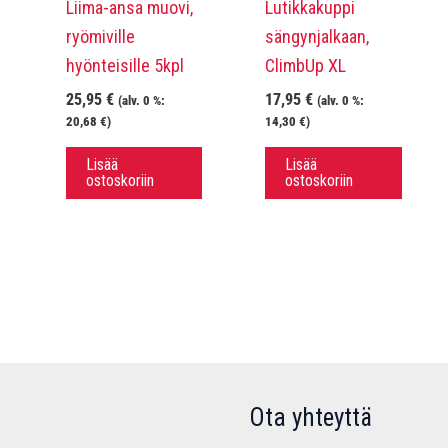
Liima-ansa muovi,
Lutikkakuppi
ryömiville
sängynjalkaan,
hyönteisille 5kpl
ClimbUp XL
25,95
€
17,95
€
(alv. 0 %:
(alv. 0 %:
20,68
€
)
14,30
€
)
Lisää
Lisää
ostoskoriin
ostoskoriin
Ota yhteyttä