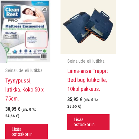
Seinälude eli lutikka
Liima-ansa Trappit
Seinälude eli lutikka
Bed bug lutikoille,
Tyynypussi,
10kpl pakkaus.
lutikka. Koko 50 x
75cm.
35,95
€
(alv. 0 %:
28,65
€
)
30,95
€
(alv. 0 %:
24,66
€
)
Lisää
ostoskoriin
Lisää
ostoskoriin