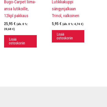
Bugo-Carpet liima-
Lutikkakuppi
ansa lutikoille,
sängynjalkaan
12kpl pakkaus
Trinol, valkoinen
25,95
€
5,95
€
(alv. 0 %:
(alv. 0 %:
4,74
€
)
20,68
€
)
Lisää
ostoskoriin
Lisää
ostoskoriin