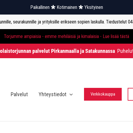
Paikallinen
Kotimainen
Yksityinen
nille, seurakunnille ja yrityksille erikseen sopien laskulla. Tiedustelut 0
Torjumme ampiaisia - emme mehiläisiä ja kimalaisia - Lue lisää tästä
holaistorjunnan palvelut Pirkanmaalla ja Satakunnassa
Puhelu
Palvelut
Yhteystiedot
Verkkokauppa