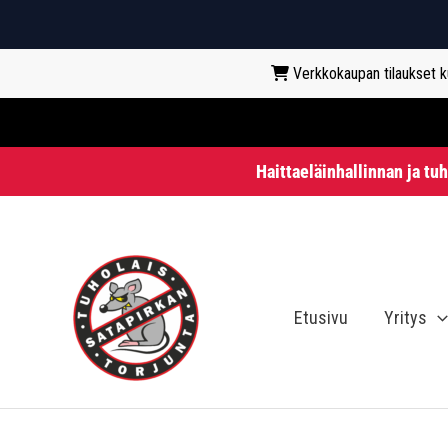
Verkkokaupan tilaukset kun
Haittaeläinhallinnan ja tu
Siirry
sisältöön
Etusivu
Yritys