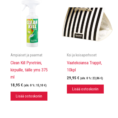
Ampiaiset ja paarmat
Koi ja koisaperhoset
Clean Kill Pyretriini,
Vaatekoiansa Trappit,
kirpuille, täille yms 375
10kpl
ml
29,95
€
(alv. 0 %:
23,86
€
)
18,95
€
(alv. 0 %:
15,10
€
)
Lisää ostoskoriin
Lisää ostoskoriin