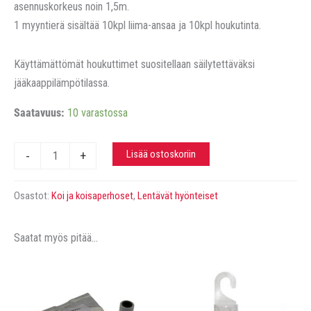
asennuskorkeus noin 1,5m.
1 myyntierä sisältää 10kpl liima-ansaa ja 10kpl houkutinta.
Käyttämättömät houkuttimet suositellaan säilytettäväksi
jääkaappilämpötilassa.
Saatavuus:
10 varastossa
Elintarvikekoiansa
Lisää ostoskoriin
-
+
Trappit,
10kpl
Osastot:
Koi ja koisaperhoset
,
Lentävät hyönteiset
määrä
Saatat myös pitää...