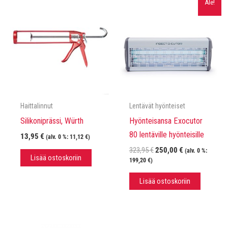
Ale!
Haittalinnut
Lentävät hyönteiset
Silikoniprässi, Würth
Hyönteisansa Exocutor
80 lentäville hyönteisille
13,95
€
(alv. 0 %:
11,12
€
)
Alkuperäinen
Nykyinen
323,95
€
250,00
€
(alv. 0 %:
Lisää ostoskoriin
hinta
hinta
199,20
€
)
oli:
on:
323,95 €.
250,00 €.
Lisää ostoskoriin