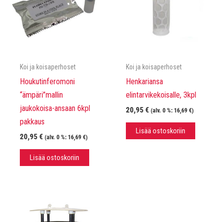
Koi ja koisaperhoset
Koi ja koisaperhoset
Houkutinferomoni
Henkariansa
“ämpäri”mallin
elintarvikekoisalle, 3kpl
jaukokoisa-ansaan 6kpl
20,95
€
(alv. 0 %:
16,69
€
)
pakkaus
Lisää ostoskoriin
20,95
€
(alv. 0 %:
16,69
€
)
Lisää ostoskoriin