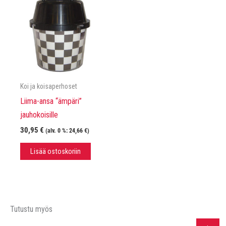
Koi ja koisaperhoset
Liima-ansa “ämpäri”
jauhokoisille
30,95
€
(alv. 0 %:
24,66
€
)
Lisää ostoskoriin
Tutustu myös