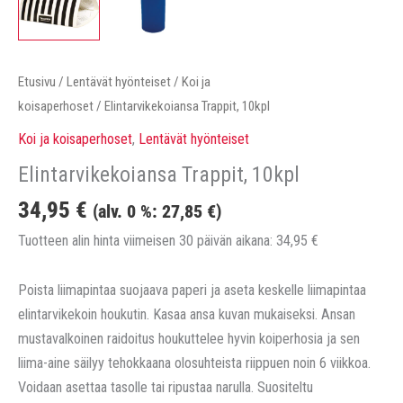
Etusivu
/
Lentävät hyönteiset
/
Koi ja
koisaperhoset
/ Elintarvikekoiansa Trappit, 10kpl
Koi ja koisaperhoset
,
Lentävät hyönteiset
Elintarvikekoiansa Trappit, 10kpl
34,95
€
(alv. 0 %:
27,85
€
)
Tuotteen alin hinta viimeisen 30 päivän aikana:
34,95
€
Poista liimapintaa suojaava paperi ja aseta keskelle liimapintaa
elintarvikekoin houkutin. Kasaa ansa kuvan mukaiseksi. Ansan
mustavalkoinen raidoitus houkuttelee hyvin koiperhosia ja sen
liima-aine säilyy tehokkaana olosuhteista riippuen noin 6 viikkoa.
Voidaan asettaa tasolle tai ripustaa narulla. Suositeltu