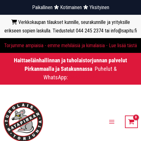
Paikallinen
Kotimainen
Yksityinen
Verkkokaupan tilaukset kunnille, seurakunnille ja yrityksille
erikseen sopien laskulla. Tiedustelut 044 245 2374 tai info@sapitu.fi
Torjumme ampiaisia - emme mehiläisiä ja kimalaisia - Lue lisää tästä
Haittaeläinhallinnan ja tuholaistorjunnan palvelut
Pirkanmaalla ja Satakunnassa
Puhelut &
WhatsApp:
0442452374
Siirry
sisältöön