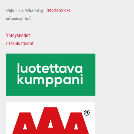
Puhelut & WhatsApp:
0442452374
info@sapitu.fi
Yhteystiedot
Laskutustiedot