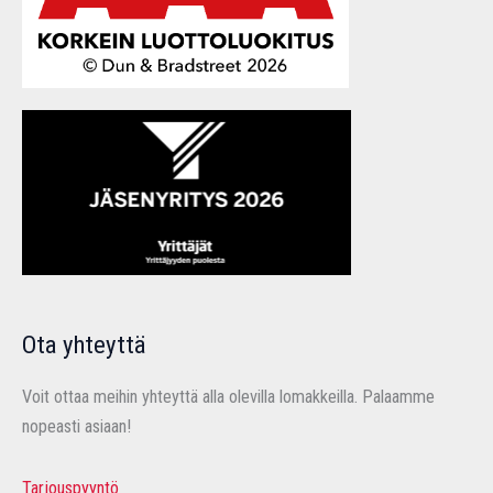
Ota yhteyttä
Voit ottaa meihin yhteyttä alla olevilla lomakkeilla. Palaamme
nopeasti asiaan!
Tarjouspyyntö