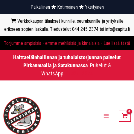
Paikallinen
Kotimainen
Yksityinen
Verkkokaupan tilaukset kunnille, seurakunnille ja yrityksille
erikseen sopien laskulla. Tiedustelut 044 245 2374 tai info@sapitu.fi
Torjumme ampiaisia - emme mehiläisiä ja kimalaisia - Lue lisää tästä
Haittaeläinhallinnan ja tuholaistorjunnan palvelut
Pirkanmaalla ja Satakunnassa
Puhelut &
WhatsApp:
0442452374
Siirry
sisältöön