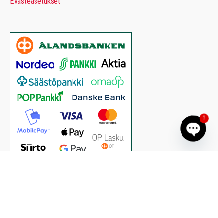
Evästeasetukset
1
Open cha