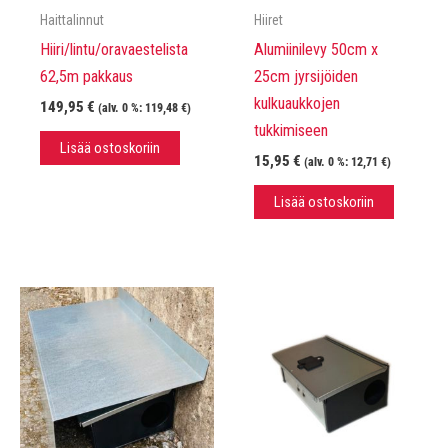
Haittalinnut
Hiiret
Hiiri/lintu/oravaestelista
Alumiinilevy 50cm x
62,5m pakkaus
25cm jyrsijöiden
kulkuaukkojen
149,95
€
(alv. 0 %:
119,48
€
)
tukkimiseen
Lisää ostoskoriin
15,95
€
(alv. 0 %:
12,71
€
)
Lisää ostoskoriin