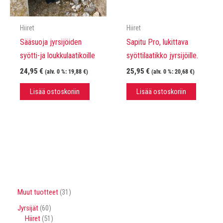
Hiiret
Hiiret
Sääsuoja jyrsijöiden
Sapitu Pro, lukittava
syötti-ja loukkulaatikoille
syöttilaatikko jyrsijöille.
24,95
€
25,95
€
(alv. 0 %:
19,88
€
)
(alv. 0 %:
20,68
€
)
Lisää ostoskoriin
Lisää ostoskoriin
3
Muut tuotteet
31
1
6
Jyrsijät
60
t
0
5
Hiiret
51