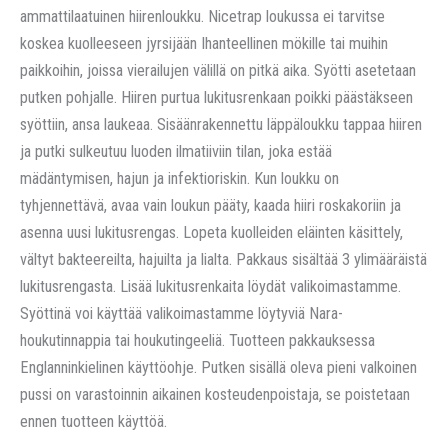
ammattilaatuinen hiirenloukku. Nicetrap loukussa ei tarvitse
koskea kuolleeseen jyrsijään
Ihanteellinen mökille tai muihin
paikkoihin, joissa vierailujen välillä on pitkä aika.
Syötti asetetaan
putken pohjalle.
Hiiren
purtua lukitusrenkaan poikki päästäkseen
syöttiin, ansa laukeaa.
Sisäänrakennettu läppäloukku tappaa hiiren
ja putki sulkeutuu luoden ilmatiiviin tilan, joka estää
mädäntymisen, hajun ja infektioriskin.
Kun loukku on
tyhjennettävä, avaa vain loukun pääty, kaada hiiri roskakoriin ja
asenna uusi lukitusrengas.
Lopeta kuolleiden eläinten käsittely,
vältyt bakteereilta, hajuilta ja lialta.
Pakkaus sisältää 3 ylimääräistä
lukitusrengasta. Lisää lukitusrenkaita löydät valikoimastamme.
Syöttinä voi käyttää valikoimastamme löytyviä Nara-
houkutinnappia tai houkutingeeliä. Tuotteen pakkauksessa
Englanninkielinen käyttöohje. Putken sisällä oleva pieni valkoinen
pussi on varastoinnin aikainen kosteudenpoistaja, se poistetaan
ennen tuotteen käyttöä.