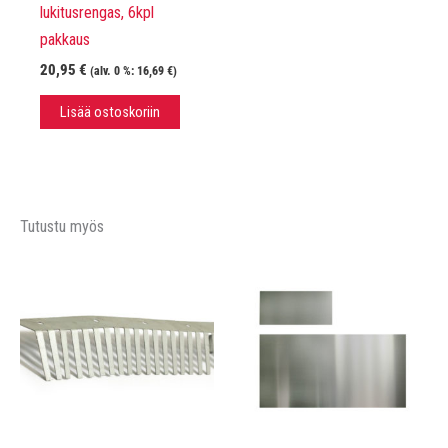
lukitusrengas, 6kpl
pakkaus
20,95
€
(alv. 0 %:
16,69
€
)
Lisää ostoskoriin
Tutustu myös