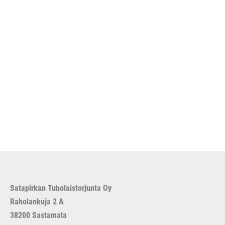
t
t
t
o
a
e
t
t
t
a
e
t
t
a
t
a
Satapirkan Tuholaistorjunta Oy
Raholankuja 2 A
38200 Sastamala