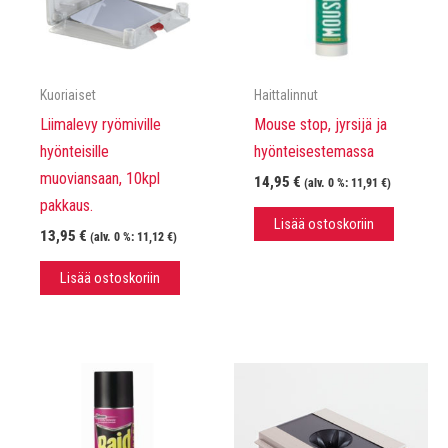
Kuoriaiset
Haittalinnut
Liimalevy ryömiville
Mouse stop, jyrsijä ja
hyönteisille
hyönteisestemassa
muoviansaan, 10kpl
14,95
€
(alv. 0 %:
11,91
€
)
pakkaus.
Lisää ostoskoriin
13,95
€
(alv. 0 %:
11,12
€
)
Lisää ostoskoriin