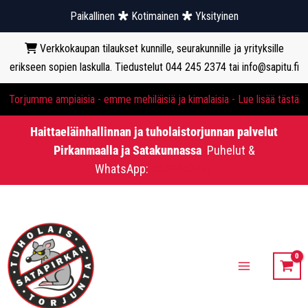
Paikallinen
Kotimainen
Yksityinen
Verkkokaupan tilaukset kunnille, seurakunnille ja yrityksille
erikseen sopien laskulla. Tiedustelut 044 245 2374 tai info@sapitu.fi
Torjumme ampiaisia - emme mehiläisiä ja kimalaisia - Lue lisää tästä
Haittaeläinhallinnan ja tuholaistorjunnan palvelut
Pirkanmaalla ja Satakunnassa
Puhelut &
WhatsApp:
0442452374
Siirry
sisältöön