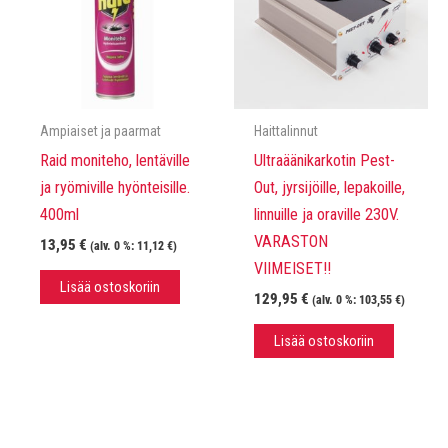
Ampiaiset ja paarmat
Haittalinnut
Raid moniteho, lentäville
Ultraäänikarkotin Pest-
ja ryömiville hyönteisille.
Out, jyrsijöille, lepakoille,
400ml
linnuille ja oraville 230V.
VARASTON
13,95
€
(alv. 0 %:
11,12
€
)
VIIMEISET!!
Lisää ostoskoriin
129,95
€
(alv. 0 %:
103,55
€
)
Lisää ostoskoriin