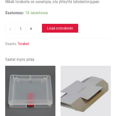
Mikäli torakoita on useampia, ota yhteyttä tuholaistorjujaan.
Saatavuus:
14 varastossa
Torakan
Lisää ostoskoriin
-
+
houkutintabletti,
10kpl
Osasto:
Torakat
määrä
Saatat myös pitää...