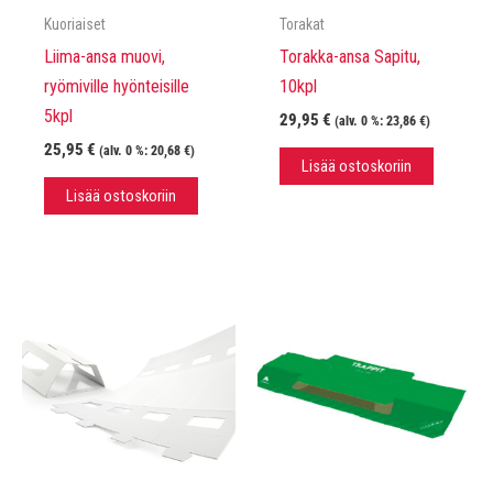
Kuoriaiset
Torakat
Liima-ansa muovi,
Torakka-ansa Sapitu,
ryömiville hyönteisille
10kpl
5kpl
29,95
€
(alv. 0 %:
23,86
€
)
25,95
€
(alv. 0 %:
20,68
€
)
Lisää ostoskoriin
Lisää ostoskoriin