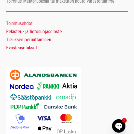
Toimitus Matkahuollolla tai maksuton nouto varastoltamme
Toimitusehdot
Rekisteri- ja tietosuojaseloste
Tilauksen peruuttaminen
Evästeasetukset
1