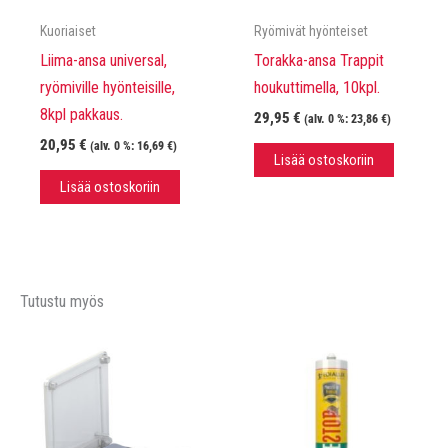
Kuoriaiset
Ryömivät hyönteiset
Liima-ansa universal,
Torakka-ansa Trappit
ryömiville hyönteisille,
houkuttimella, 10kpl.
8kpl pakkaus.
29,95
€
(alv. 0 %:
23,86
€
)
20,95
€
(alv. 0 %:
16,69
€
)
Lisää ostoskoriin
Lisää ostoskoriin
Tutustu myös