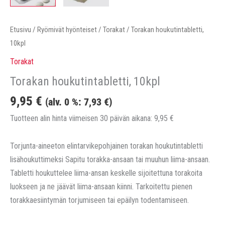
Etusivu
/
Ryömivät hyönteiset
/
Torakat
/ Torakan houkutintabletti,
10kpl
Torakat
Torakan houkutintabletti, 10kpl
9,95
€
(alv. 0 %:
7,93
€
)
Tuotteen alin hinta viimeisen 30 päivän aikana:
9,95
€
Torjunta-aineeton elintarvikepohjainen torakan houkutintabletti
lisähoukuttimeksi Sapitu torakka-ansaan tai muuhun liima-ansaan.
Tabletti houkuttelee liima-ansan keskelle sijoitettuna torakoita
luokseen ja ne jäävät liima-ansaan kiinni. Tarkoitettu pienen
torakkaesiintymän torjumiseen tai epäilyn todentamiseen.