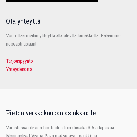
Ota yhteyttä
Voit ottaa meihin yhteyttä alla olevilla lomakkeilla. Palaamme
nopeasti asiaan!
Tarjouspyyntö
Yhteydenotto
Tietoa verkkokaupan asiakkaalle
Varastossa olevien tuotteiden toimitusaika 3-5 arkipäivää
Monipuoliset Visma Payn maksutavat: pankki- ja