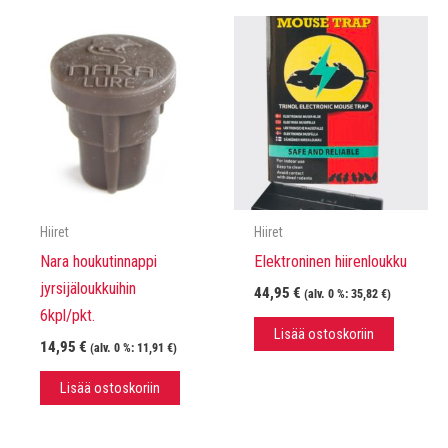
Hiiret
Hiiret
Nara houkutinnappi
Elektroninen hiirenloukku
jyrsijäloukkuihin
44,95
€
(alv. 0 %:
35,82
€
)
6kpl/pkt.
Lisää ostoskoriin
14,95
€
(alv. 0 %:
11,91
€
)
Lisää ostoskoriin