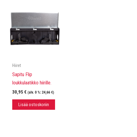
Hiiret
Sapitu Flip
loukkulaatikko hiirille.
30,95
€
(alv. 0 %:
24,66
€
)
Lisää ostoskoriin