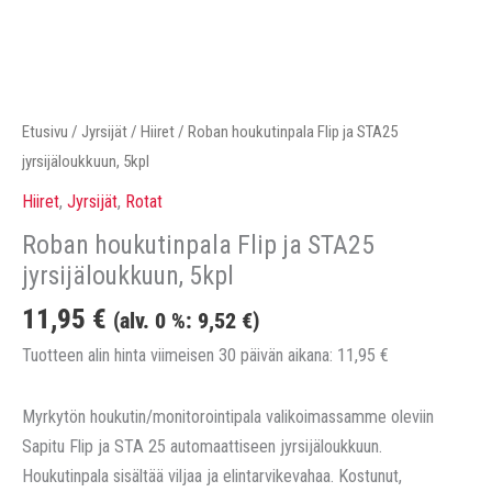
Etusivu
/
Jyrsijät
/
Hiiret
/ Roban houkutinpala Flip ja STA25
jyrsijäloukkuun, 5kpl
Hiiret
,
Jyrsijät
,
Rotat
Roban houkutinpala Flip ja STA25
jyrsijäloukkuun, 5kpl
11,95
€
(alv. 0 %:
9,52
€
)
Tuotteen alin hinta viimeisen 30 päivän aikana:
11,95
€
Myrkytön houkutin/monitorointipala valikoimassamme oleviin
Sapitu Flip ja STA 25 automaattiseen jyrsijäloukkuun.
Houkutinpala sisältää viljaa ja elintarvikevahaa. Kostunut,