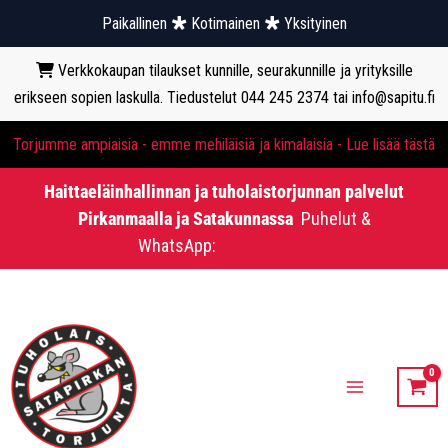
Paikallinen
Kotimainen
Yksityinen
Verkkokaupan tilaukset kunnille, seurakunnille ja yrityksille
erikseen sopien laskulla. Tiedustelut 044 245 2374 tai info@sapitu.fi
Torjumme ampiaisia - emme mehiläisiä ja kimalaisia - Lue lisää tästä
Haittaeläinhallinnan ja tuholaistorjunnan palvelut
Pirkanmaalla ja Satakunnassa
Puhelut &
WhatsApp:
0442452374
Siirry
sisältöön