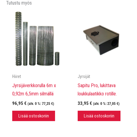
Tutustu myös
Hiiret
Jyrsijät
Jyrsijäverkkorulla 6m x
Sapitu Pro, lukittava
0,92m 6,5mm silmällä
loukkulaatikko rotille.
96,95
€
33,95
€
(alv. 0 %:
77,25
€
)
(alv. 0 %:
27,05
€
)
Lisää ostoskoriin
Lisää ostoskoriin