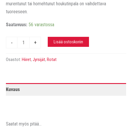
murentunut tai homehtunut houkutinpala on vaihdettava
tuoreeseen.
Saatavuus:
56 varastossa
Roban
Lisää ostoskoriin
-
+
houkutinpala
Flip
Osastot:
Hiiret
,
Jyrsijät
,
Rotat
ja
STA25
jyrsijäloukkuun,
5kpl
Kuvaus
määrä
Saatat myös pitää...