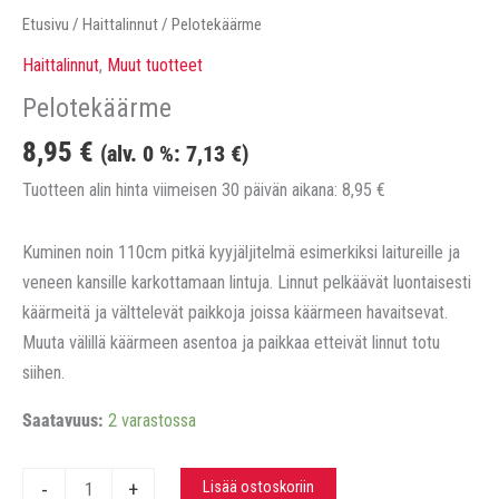
Etusivu
/
Haittalinnut
/ Pelotekäärme
Haittalinnut
,
Muut tuotteet
Pelotekäärme
8,95
€
(alv. 0 %:
7,13
€
)
Tuotteen alin hinta viimeisen 30 päivän aikana:
8,95
€
Kuminen noin 110cm pitkä kyyjäljitelmä esimerkiksi laitureille ja
veneen kansille karkottamaan lintuja. Linnut pelkäävät luontaisesti
käärmeitä ja välttelevät paikkoja joissa käärmeen havaitsevat.
Muuta välillä käärmeen asentoa ja paikkaa etteivät linnut totu
siihen.
Saatavuus:
2 varastossa
Pelotekäärme
Lisää ostoskoriin
-
+