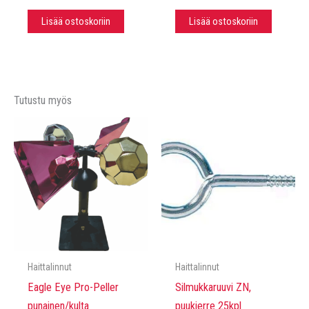
Lisää ostoskoriin
Lisää ostoskoriin
Tutustu myös
Haittalinnut
Haittalinnut
Eagle Eye Pro-Peller
Silmukkaruuvi ZN,
punainen/kulta
puukierre 25kpl