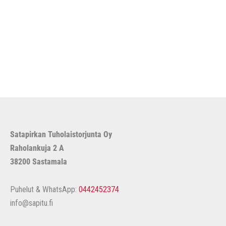
a
Satapirkan Tuholaistorjunta Oy
Raholankuja 2 A
38200 Sastamala
Puhelut & WhatsApp:
0442452374
info@sapitu.fi