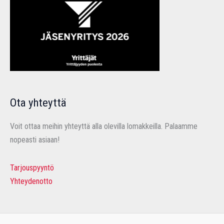
Ota yhteyttä
Voit ottaa meihin yhteyttä alla olevilla lomakkeilla. Palaamme
nopeasti asiaan!
Tarjouspyyntö
Yhteydenotto