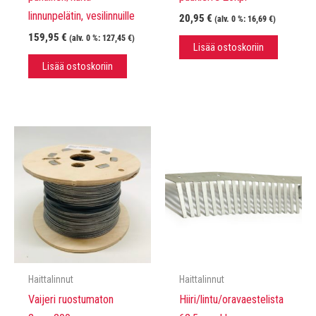
linnunpelätin, vesilinnuille
20,95
€
(alv. 0 %:
16,69
€
)
159,95
€
(alv. 0 %:
127,45
€
)
Lisää ostoskoriin
Lisää ostoskoriin
Haittalinnut
Haittalinnut
Vaijeri ruostumaton
Hiiri/lintu/oravaestelista