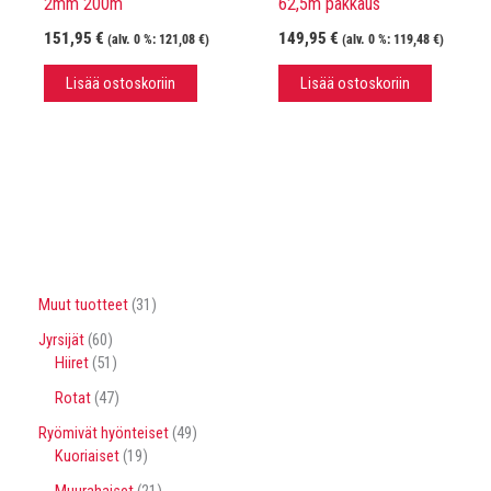
2mm 200m
62,5m pakkaus
151,95
€
149,95
€
(alv. 0 %:
121,08
€
)
(alv. 0 %:
119,48
€
)
Lisää ostoskoriin
Lisää ostoskoriin
3
Muut tuotteet
31
1
6
Jyrsijät
60
t
0
5
Hiiret
51
u
t
1
o
4
Rotat
47
u
t
t
7
o
u
4
Ryömivät hyönteiset
49
e
t
t
o
1
9
Kuoriaiset
19
t
u
e
t
9
t
t
o
2
Muurahaiset
21