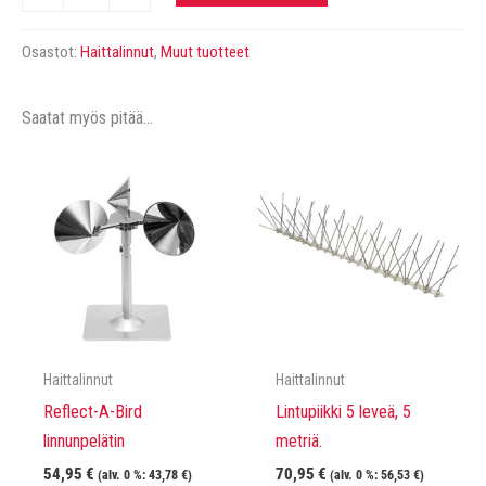
määrä
Osastot:
Haittalinnut
,
Muut tuotteet
Saatat myös pitää...
Haittalinnut
Haittalinnut
Reflect-A-Bird
Lintupiikki 5 leveä, 5
linnunpelätin
metriä.
54,95
€
70,95
€
(alv. 0 %:
43,78
€
)
(alv. 0 %:
56,53
€
)