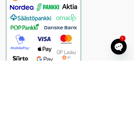
1
Open ch
© 2026 Satapirkan Tuholaistorjunta Oy