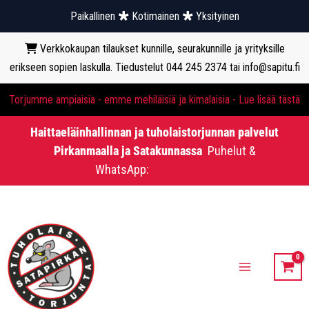
Paikallinen
Kotimainen
Yksityinen
Verkkokaupan tilaukset kunnille, seurakunnille ja yrityksille
erikseen sopien laskulla. Tiedustelut 044 245 2374 tai info@sapitu.fi
Torjumme ampiaisia - emme mehiläisiä ja kimalaisia - Lue lisää tästä
Haittaeläinhallinnan ja tuholaistorjunnan palvelut
Pirkanmaalla ja Satakunnassa
Puhelut &
WhatsApp:
0442452374
Siirry
sisältöön