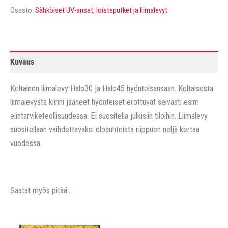
Halo30
Osasto:
Sähköiset UV-ansat, loisteputket ja liimalevyt
ja
45
hyönteisansaan.
Kuvaus
6kpl
pakkaus
Keltainen liimalevy Halo30 ja Halo45 hyönteisansaan. Keltaisesta
määrä
liimalevystä kiinni jääneet hyönteiset erottuvat selvästi esim
elintarviketeollisuudessa. Ei suositella julkisiin tiloihin. Liimalevy
suositellaan vaihdettavaksi olosuhteista riippuen neljä kertaa
vuodessa.
Saatat myös pitää...