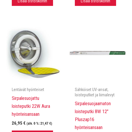
Lisää ostoskoriin
Lisää ostoskoriin
Lentävät hyönteiset
Sähköiset UV-ansat,
loisteputket ja liimalevyt
Sirpalesuojattu
Sirpalesuojaamaton
loisteputki 22W Aura
loisteputki 8W 12″
hyönteisansaan
Pluszap16
26,95
€
(alv. 0 %:
21,47
€
)
hyönteisansaan