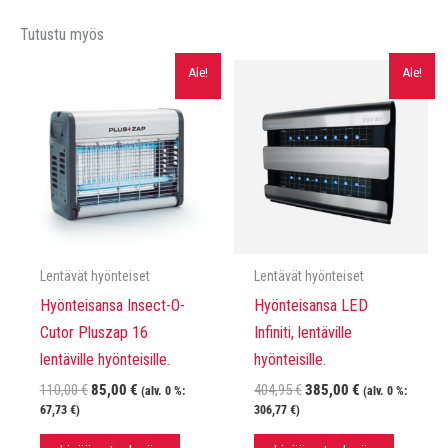
Tutustu myös
Ale!
Ale!
Lentävät hyönteiset
Lentävät hyönteiset
Hyönteisansa Insect-O-
Hyönteisansa LED
Cutor Pluszap 16
Infiniti, lentäville
lentäville hyönteisille.
hyönteisille.
Alkuperäinen
Nykyinen
Alkuperäinen
Nykyinen
110,00
€
85,00
€
404,95
€
385,00
€
(alv. 0 %:
(alv. 0 %:
hinta
hinta
hinta
hinta
67,73
€
)
306,77
€
)
oli:
on:
oli:
on:
110,00 €.
85,00 €.
404,95 €.
385,00 €.