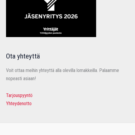
Ota yhteyttä
Voit ottaa meihin yhteyttä alla olevilla lomakkeilla. Palaamme
nopeasti asiaan!
Tarjouspyyntö
Yhteydenotto