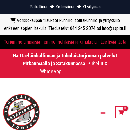
Paikallinen
Kotimainen
Yksityinen
Verkkokaupan tilaukset kunnille, seurakunnille ja yrityksille
erikseen sopien laskulla. Tiedustelut 044 245 2374 tai info@sapitu.fi
Torjumme ampiaisia - emme mehiläisiä ja kimalaisia - Lue lisää tästä
Haittaeläinhallinnan ja tuholaistorjunnan palvelut
Pirkanmaalla ja Satakunnassa
Puhelut &
WhatsApp:
0442452374
Siirry
sisältöön