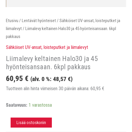
Etusivu
/
Lentävät hyönteiset
/
Sähköiset UV-ansat, loisteputket ja
liimalevyt
/ Liimalevy keltainen Halo30 ja 45 hyönteisansaan. 6kpl
pakkaus
Sähköiset UV-ansat, loisteputket ja liimalevyt
Liimalevy keltainen Halo30 ja 45
hyönteisansaan. 6kpl pakkaus
60,95
€
(alv. 0 %:
48,57
€
)
Tuotteen alin hinta viimeisen 30 päivän aikana:
60,95
€
Saatavuus:
1 varastossa
Liimalevy
Lisää ostoskoriin
keltainen