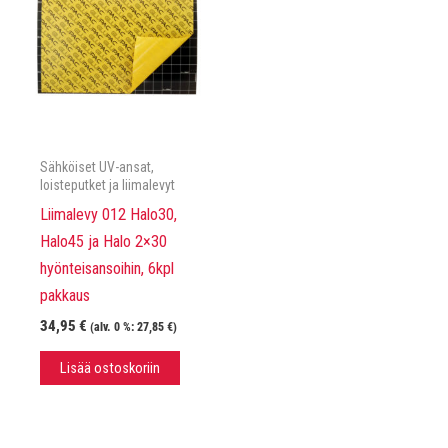
Sähköiset UV-ansat,
loisteputket ja liimalevyt
Liimalevy 012 Halo30,
Halo45 ja Halo 2×30
hyönteisansoihin, 6kpl
pakkaus
34,95
€
(alv. 0 %:
27,85
€
)
Lisää ostoskoriin