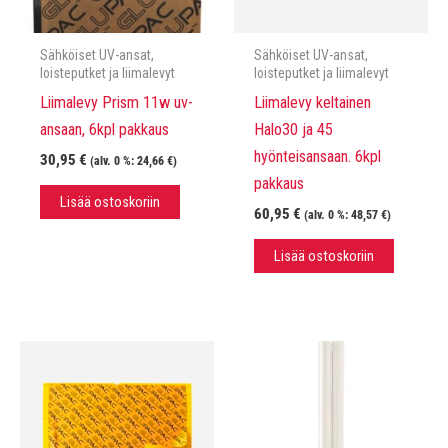
Sähköiset UV-ansat,
Sähköiset UV-ansat,
loisteputket ja liimalevyt
loisteputket ja liimalevyt
Liimalevy Prism 11w uv-
Liimalevy keltainen
ansaan, 6kpl pakkaus
Halo30 ja 45
hyönteisansaan. 6kpl
30,95
€
(alv. 0 %:
24,66
€
)
pakkaus
Lisää ostoskoriin
60,95
€
(alv. 0 %:
48,57
€
)
Lisää ostoskoriin