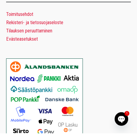
Toimitusehdot
Rekisteri- ja tietosuojaseloste
Tilauksen peruuttaminen
Evästeasetukset
1
Open 