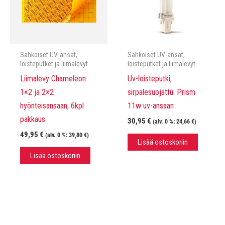
Sähköiset UV-ansat,
Sähköiset UV-ansat,
loisteputket ja liimalevyt
loisteputket ja liimalevyt
Liimalevy Chameleon
Uv-loisteputki,
1×2 ja 2×2
sirpalesuojattu. Prism
hyönteisansaan, 6kpl
11w uv-ansaan
pakkaus
30,95
€
(alv. 0 %:
24,66
€
)
49,95
€
(alv. 0 %:
39,80
€
)
Lisää ostoskoriin
Lisää ostoskoriin