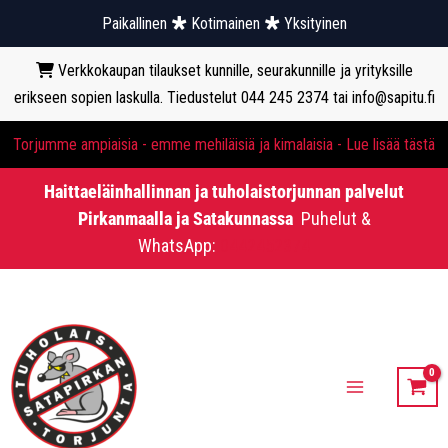
Paikallinen
Kotimainen
Yksityinen
Verkkokaupan tilaukset kunnille, seurakunnille ja yrityksille
erikseen sopien laskulla. Tiedustelut 044 245 2374 tai info@sapitu.fi
Torjumme ampiaisia - emme mehiläisiä ja kimalaisia - Lue lisää tästä
Haittaeläinhallinnan ja tuholaistorjunnan palvelut
Pirkanmaalla ja Satakunnassa
Puhelut &
WhatsApp:
0442452374
Siirry
sisältöön