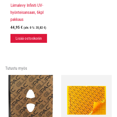
Liimalevy Infiniti UV-
hyönteisansaan, 6kpl
pakkaus
44,95
€
(alv. 0 %:
35,82
€
)
Lisää ostoskoriin
Tutustu myös