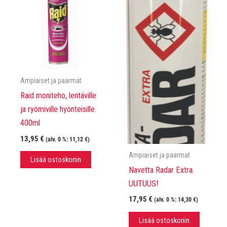
Ampiaiset ja paarmat
Raid moniteho, lentäville
ja ryömiville hyönteisille.
400ml
13,95
€
(alv. 0 %:
11,12
€
)
Ampiaiset ja paarmat
Lisää ostoskoriin
Navetta Radar Extra.
UUTUUS!
17,95
€
(alv. 0 %:
14,30
€
)
Lisää ostoskoriin