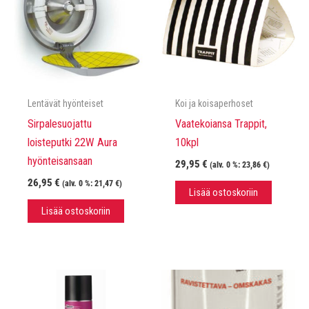
Lentävät hyönteiset
Koi ja koisaperhoset
Sirpalesuojattu
Vaatekoiansa Trappit,
loisteputki 22W Aura
10kpl
hyönteisansaan
29,95
€
(alv. 0 %:
23,86
€
)
26,95
€
(alv. 0 %:
21,47
€
)
Lisää ostoskoriin
Lisää ostoskoriin