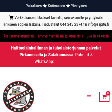
Paikallinen
Kotimainen
Yksityinen
Verkkokaupan tilaukset kunnille, seurakunnille ja yrityksille
erikseen sopien laskulla. Tiedustelut 044 245 2374 tai info@sapitu.fi
Torjumme ampiaisia - emme mehiläisiä ja kimalaisia - Lue lisää tästä
Haittaeläinhallinnan ja tuholaistorjunnan palvelut
Pirkanmaalla ja Satakunnassa
Puhelut &
WhatsApp:
0442452374
Siirry
sisältöön