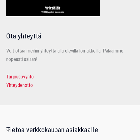
Ota yhteyttä
Voit ottaa meihin yhteyttä alla olevilla lomakkeilla. Palaamme
nopeasti asiaan!
Tarjouspyyntö
Yhteydenotto
Tietoa verkkokaupan asiakkaalle