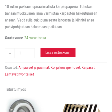
10 rullan pakkaus spiraalimallista kärpäspaperia. Tehokas
banaanintuoksuinen liima varmistaa kärpästen hakeutumisen
ansaan. Vedä rulla auki punaisesta langasta ja kiinnitä ansa
pahvipohjastaan haluamaasi paikkaan.
Saatavuus:
24 varastossa
Kärpäspaperi,
Lisää ostoskoriin
-
+
10
rullaa
Osastot:
Ampiaiset ja paarmat
,
Koi ja koisaperhoset
,
Kärpäset
,
määrä
Lentävät hyönteiset
Tutustu myös