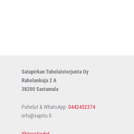
Satapirkan Tuholaistorjunta Oy
Raholankuja 2 A
38200 Sastamala
Puhelut & WhatsApp:
0442452374
info@sapitu.fi
Yhteystiedot