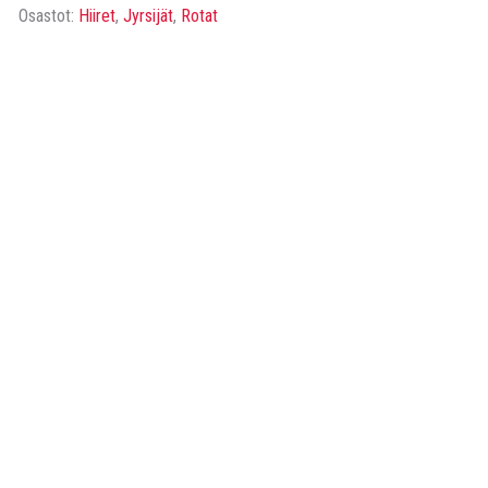
tiilivuorauksen
Osastot:
Hiiret
,
Jyrsijät
,
Rotat
tuuletussaumaan
määrä