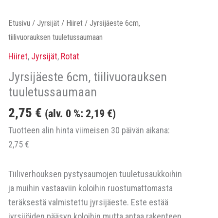
Etusivu
/
Jyrsijät
/
Hiiret
/ Jyrsijäeste 6cm,
tiilivuorauksen tuuletussaumaan
Hiiret
,
Jyrsijät
,
Rotat
Jyrsijäeste 6cm, tiilivuorauksen
tuuletussaumaan
2,75
€
(alv. 0 %:
2,19
€
)
Tuotteen alin hinta viimeisen 30 päivän aikana:
2,75
€
Tiiliverhouksen pystysaumojen tuuletusaukkoihin
ja muihin vastaaviin koloihin ruostumattomasta
teräksestä valmistettu jyrsijäeste. Este estää
jyrsijöiden pääsyn koloihin mutta antaa rakenteen