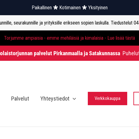
Paikallinen
Kotimainen
Yksityinen
nille, seurakunnille ja yrityksille erikseen sopien laskulla. Tiedustelut 0
Torjumme ampiaisia - emme mehiläisiä ja kimalaisia - Lue lisää tästä
holaistorjunnan palvelut Pirkanmaalla ja Satakunnassa
Puhelu
Palvelut
Yhteystiedot
Verkkokauppa