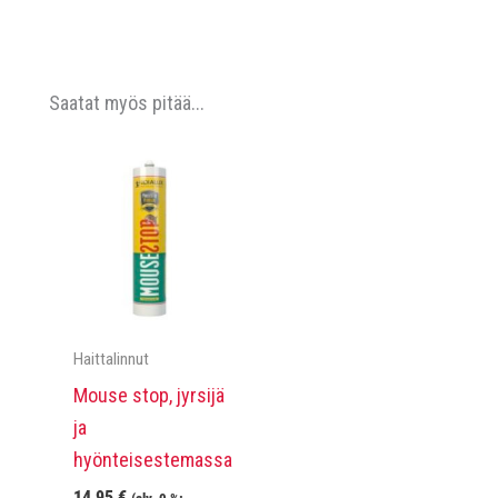
Saatat myös pitää...
Haittalinnut
Mouse stop, jyrsijä
ja
hyönteisestemassa
14,95
€