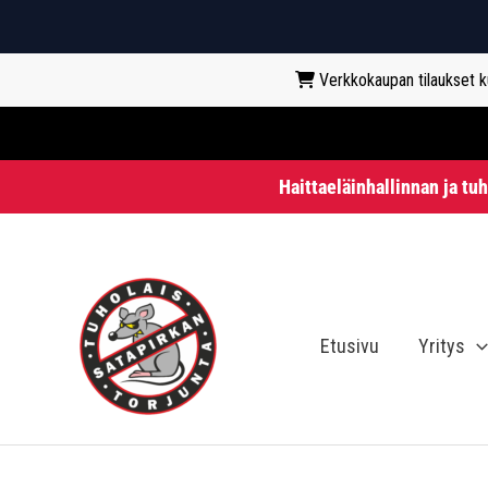
Verkkokaupan tilaukset kun
Haittaeläinhallinnan ja tu
Siirry
sisältöön
Etusivu
Yritys