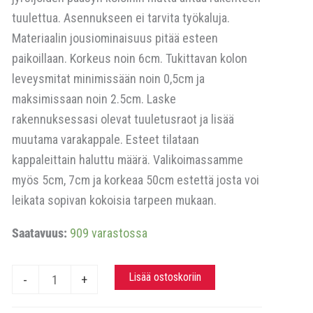
tuulettua. Asennukseen ei tarvita työkaluja.
Materiaalin jousiominaisuus pitää esteen
paikoillaan. Korkeus noin 6cm. Tukittavan kolon
leveysmitat minimissään noin 0,5cm ja
maksimissaan noin 2.5cm. Laske
rakennuksessasi olevat tuuletusraot ja lisää
muutama varakappale. Esteet tilataan
kappaleittain haluttu määrä. Valikoimassamme
myös 5cm, 7cm ja korkeaa 50cm estettä josta voi
leikata sopivan kokoisia tarpeen mukaan.
Saatavuus:
909 varastossa
Jyrsijäeste
Lisää ostoskoriin
-
+
6cm,