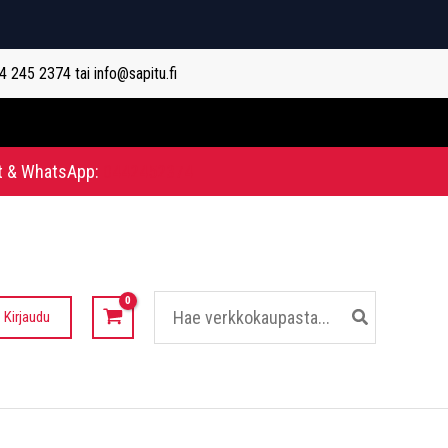
44 245 2374 tai info@sapitu.fi
t & WhatsApp:
0442452374
Hae:
Kirjaudu