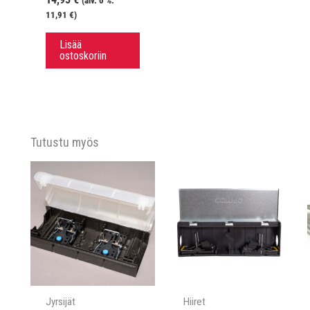
(alv. 0 %:
11,91
€
)
Lisää
ostoskoriin
Tutustu myös
Jyrsijät
Hiiret