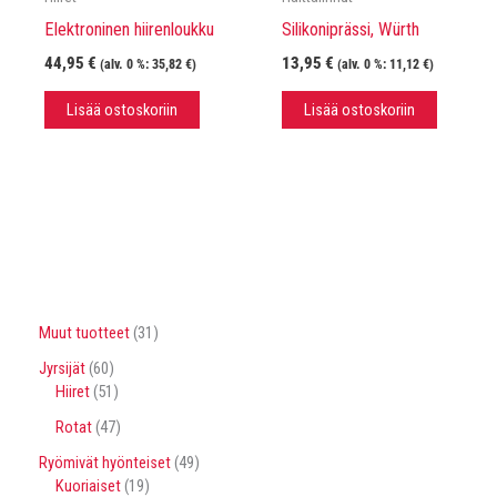
Elektroninen hiirenloukku
Silikoniprässi, Würth
44,95
€
13,95
€
(alv. 0 %:
35,82
€
)
(alv. 0 %:
11,12
€
)
Lisää ostoskoriin
Lisää ostoskoriin
3
Muut tuotteet
31
1
6
Jyrsijät
60
t
0
5
Hiiret
51
u
t
1
o
4
Rotat
47
u
t
t
7
o
u
4
Ryömivät hyönteiset
49
e
t
t
o
1
9
Kuoriaiset
19
t
u