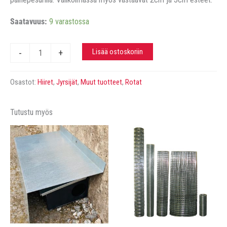
Saatavuus:
9 varastossa
Jyrsijäeste
Lisää ostoskoriin
-
+
oveen.
Pituus
Osastot:
Hiiret
,
Jyrsijät
,
Muut tuotteet
,
Rotat
1m,
este
Tutustu myös
4cm.
määrä