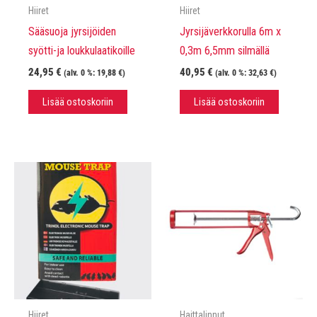
Hiiret
Hiiret
Sääsuoja jyrsijöiden
Jyrsijäverkkorulla 6m x
syötti-ja loukkulaatikoille
0,3m 6,5mm silmällä
24,95
€
40,95
€
(alv. 0 %:
19,88
€
)
(alv. 0 %:
32,63
€
)
Lisää ostoskoriin
Lisää ostoskoriin
Hiiret
Haittalinnut