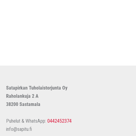
a
t
a
Satapirkan Tuholaistorjunta Oy
Raholankuja 2 A
38200 Sastamala
Puhelut & WhatsApp:
0442452374
info@sapitu.fi