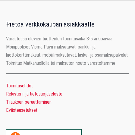
Tietoa verkkokaupan asiakkaalle
Varastossa olevien tuotteiden toimitusaika 3-5 arkipäivää
Monipuoliset Visma Payn maksutavat: pankki- ja
luottokorttimaksut, mobiilimaksutavat, lasku- ja osamaksupalvelut
Toimitus Matkahuollolla tai maksuton nouto varastoltamme
Toimitusehdot
Rekisteri- ja tietosuojaseloste
Tilauksen peruuttaminen
Evästeasetukset