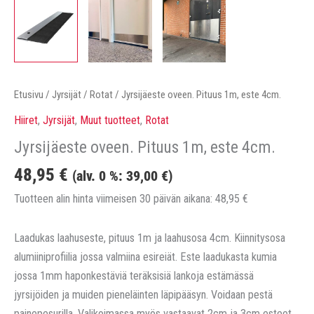
Etusivu
/
Jyrsijät
/
Rotat
/ Jyrsijäeste oveen. Pituus 1m, este 4cm.
Hiiret
,
Jyrsijät
,
Muut tuotteet
,
Rotat
Jyrsijäeste oveen. Pituus 1m, este 4cm.
48,95
€
(alv. 0 %:
39,00
€
)
Tuotteen alin hinta viimeisen 30 päivän aikana:
48,95
€
Laadukas laahuseste, pituus 1m ja laahusosa 4cm. Kiinnitysosa
alumiiniprofiilia jossa valmiina esireiät. Este laadukasta kumia
jossa 1mm haponkestäviä teräksisiä lankoja estämässä
jyrsijöiden ja muiden pieneläinten läpipääsyn. Voidaan pestä
painepesurilla. Valikoimassa myös vastaavat 2cm ja 3cm esteet.