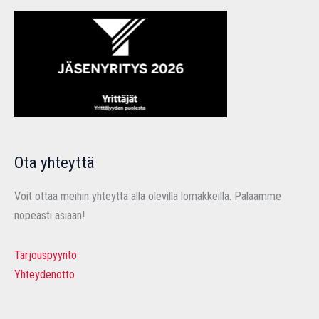
Ota yhteyttä
Voit ottaa meihin yhteyttä alla olevilla lomakkeilla. Palaamme
nopeasti asiaan!
Tarjouspyyntö
Yhteydenotto