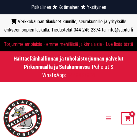
Paikallinen
Kotimainen
Yksityinen
Verkkokaupan tilaukset kunnille, seurakunnille ja yrityksille
erikseen sopien laskulla. Tiedustelut 044 245 2374 tai info@sapitu.fi
Torjumme ampiaisia - emme mehiläisiä ja kimalaisia - Lue lisää tästä
Haittaeläinhallinnan ja tuholaistorjunnan palvelut
Pirkanmaalla ja Satakunnassa
Puhelut &
WhatsApp:
0442452374
Siirry
sisältöön