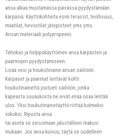
ansa alkaa muutamassa päivässä pyydystämään
kärpäsiä. Käyttökohteita esim terassit, teollisuus,
maatilat, hevostilat jätepisteet yms yms.
Ansan materiaali polypropeeni.
Tehokas ja helppokäyttöinen ansa kärpästen ja
paarmojen pyydystämiseen.
Lisää vesi ja houkutinaine ansan säiliöön.
Kärpäset ja paarmat lentävät kohti
houkutinainetta joutuen säiliöön, jonka
kapeasta suuaukosta ne eivät enää osaa lentää
ulos. Yksi houkutinainetäyttö riittää kolmeksi
viikoksi. Ripusta ansa
tai aseta se seisomaan jalustalleen makusi
mukaan. Jos ansa kuivuu, täytä se uudelleen