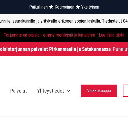
Paikallinen
Kotimainen
Yksityinen
nille, seurakunnille ja yrityksille erikseen sopien laskulla. Tiedustelut 0
Torjumme ampiaisia - emme mehiläisiä ja kimalaisia - Lue lisää tästä
holaistorjunnan palvelut Pirkanmaalla ja Satakunnassa
Puhelu
Palvelut
Yhteystiedot
Verkkokauppa