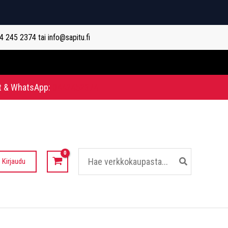
44 245 2374 tai info@sapitu.fi
t & WhatsApp:
0442452374
Hae:
Kirjaudu