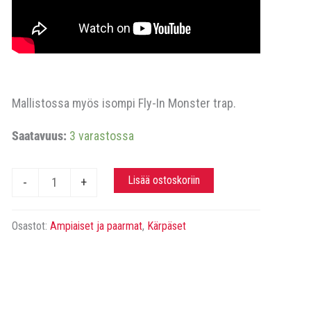
Mallistossa myös isompi Fly-In Monster trap.
Saatavuus:
3 varastossa
Fly-
Lisää ostoskoriin
-
+
In
Mini
Osastot:
Ampiaiset ja paarmat
,
Kärpäset
Monster
trap,
kärpäsansa
määrä