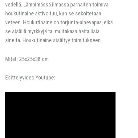
vedellä. Lämpimässä ilmassa parhaiten toimiva
houkutinaine aktivoituu, kun se sekoitetaan
veteen. Houkutinaine on torjunta-ainevapaa, eikä
se sisällä myrkkyjä tai muitakaan haitallisia
aineita. Houkutinaine sisältyy toimitukseen.
Mitat: 25x25x38 cm
Esittelyvideo Youtube: