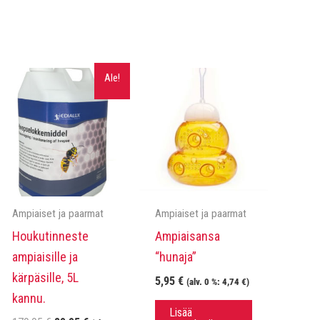
Ale!
Ampiaiset ja paarmat
Ampiaiset ja paarmat
Houkutinneste
Ampiaisansa
ampiaisille ja
“hunaja”
kärpäsille, 5L
5,95
€
(alv. 0 %:
4,74
€
)
kannu.
Lisää