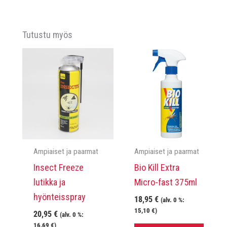
Tutustu myös
Ampiaiset ja paarmat
Ampiaiset ja paarmat
Insect Freeze
Bio Kill Extra
lutikka ja
Micro-fast 375ml
hyönteisspray
18,95
€
(alv. 0 %:
15,10
€
)
20,95
€
(alv. 0 %:
16,69
€
)