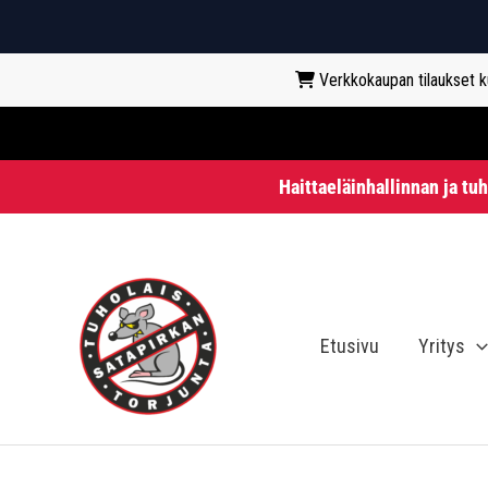
Verkkokaupan tilaukset kun
Haittaeläinhallinnan ja tu
Siirry
sisältöön
Etusivu
Yritys