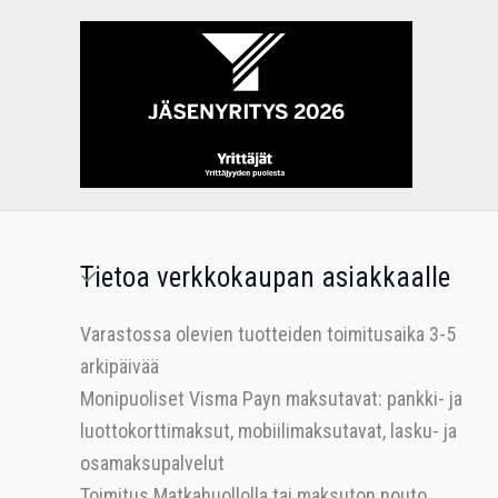
Tietoa verkkokaupan asiakkaalle
Varastossa olevien tuotteiden toimitusaika 3-5
arkipäivää
Monipuoliset Visma Payn maksutavat: pankki- ja
luottokorttimaksut, mobiilimaksutavat, lasku- ja
osamaksupalvelut
Toimitus Matkahuollolla tai maksuton nouto