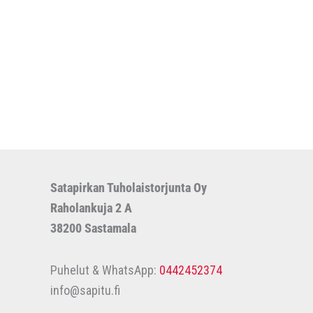
Satapirkan Tuholaistorjunta Oy
Raholankuja 2 A
38200 Sastamala
Puhelut & WhatsApp:
0442452374
info@sapitu.fi