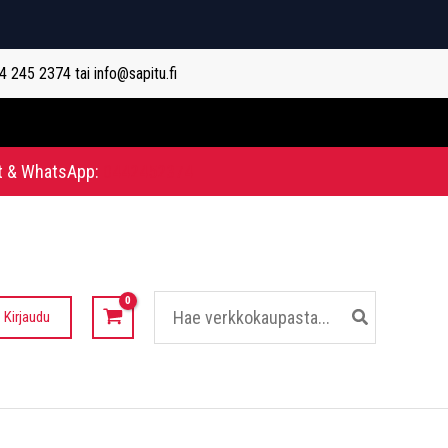
44 245 2374 tai info@sapitu.fi
t & WhatsApp:
0442452374
Hae:
Kirjaudu