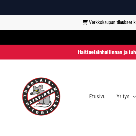
Verkkokaupan tilaukset kun
Haittaeläinhallinnan ja tu
Siirry
sisältöön
Etusivu
Yritys