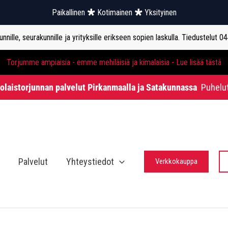
Paikallinen
Kotimainen
Yksityinen
nille, seurakunnille ja yrityksille erikseen sopien laskulla. Tiedustelut 0
Torjumme ampiaisia - emme mehiläisiä ja kimalaisia - Lue lisää tästä
holaistorjunnan palvelut Pirkanmaalla ja Satakunnassa
Puhelu
Palvelut
Yhteystiedot
Verkkokauppa